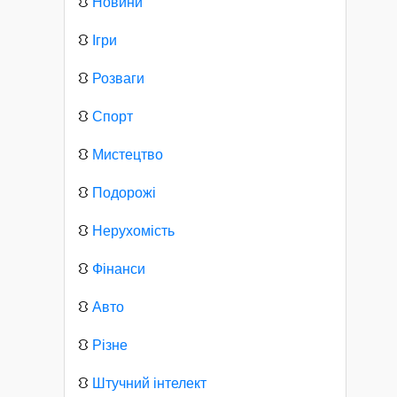
⛻
Новини
⛻
Ігри
⛻
Розваги
⛻
Спорт
⛻
Мистецтво
⛻
Подорожі
⛻
Нерухомість
⛻
Фінанси
⛻
Авто
⛻
Різне
⛻
Штучний інтелект