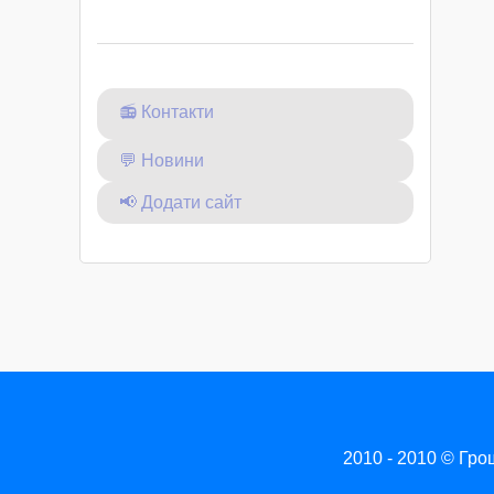
📻 Контакти
💬 Новини
📢 Додати сайт
2010 - 2010
©
Грош