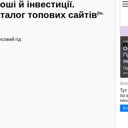
оші й інвестиції.
талог топових сайтів
[№:
нсовий гід
са
О
П
п
Пр
ін
Дода
Тут
по 
реа
клі
Бі
спра
При
фін