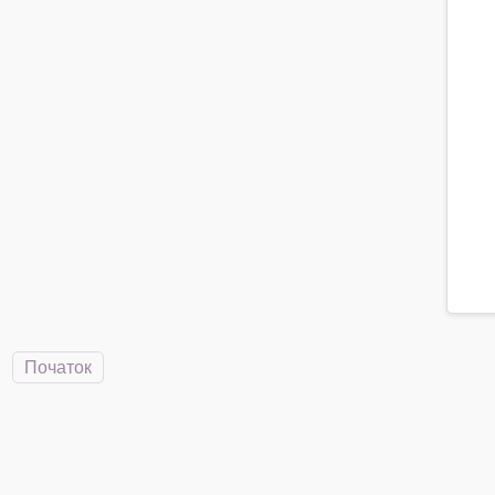
клі
Початок