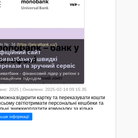
йт №: 34 (
https://privatbank.ua/
)
фіційний сайт
риватбанку: швидкі
ерекази та зручний сервіс
иватбанк - фінансовий лідер у регіоні з
новаційним підходом
но: 2025 | Оновлено: 2025-02-14 09:15:35
 можна:відкрити картку та переказувати кошти
всьому світіотримати персональні кешбеки та
льні знижкиоплатити комуналку за кілька
ківстати ФОП і вести свої
льше інформації
ви./https://privatbank.ua/ - це офіційний сайт
ватбанку, де ви знайдете повну інформацію про
ансові послуги, тарифи, акції та бонуси для