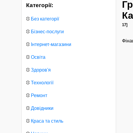
Гр
Категорії:
Ка
⛻
Без категорії
17]
⛻
Бізнес-послуги
Фіна
⛻
Інтернет-магазини
⛻
Освіта
⛻
Здоров'я
⛻
Технології
⛻
Ремонт
⛻
Довідники
⛻
Краса та стиль