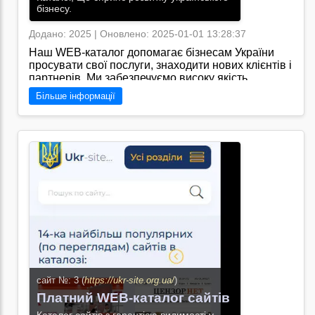
бізнесу.
Додано: 2025 | Оновлено: 2025-01-01 13:28:37
Наш WEB-каталог допомагає бізнесам України
просувати свої послуги, знаходити нових клієнтів і
партнерів. Ми забезпечуємо високу якість
розміщених ресурсів, доступний пошук за
Більше інформації
категоріями та регіонами, а також підвищення
авторитетності вашої компанії завдяки SEO-
оптимізації.
Перейти на сайт →
сайт №: 3 (
https://ukr-site.org.ua/
)
Платний WEB-каталог сайтів