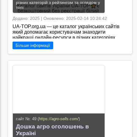
різних категорій з рейтингом та оглядом у
топі
Додано: 2025 | Оновлено: 2025-02-14 10:24:42
UA-TOP.org.ua — це каталог українських сайтів
який допомагає користувачам знаходити
найкращі онлайн-ресурси в різних категоріях.
Платформа обєднує перевірені та якісні веб-
Більше інформації
сайти сприяючи їх популяризації та покращенню
видимості в пошукових системах./Я знаю, що сайт
"https://ua-top.org.ua" допомагає українським
користувачам швидко знайти найкращі веб-
ресурси різних напрямків завдяки популярному і
надійному каталозі.
Перейти на сайт →
сайт №: 49 (
https://agro-sells.com/
)
Дошка агро оголошень в
Україні