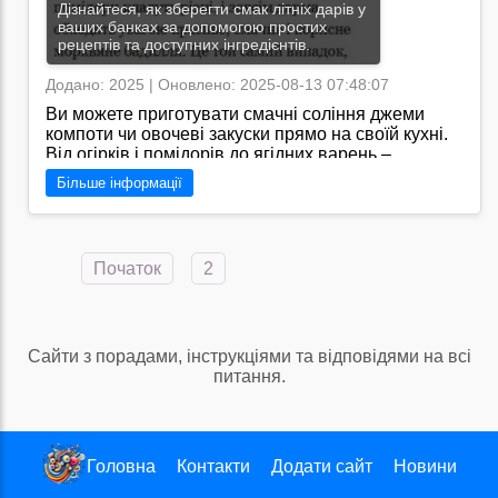
Дізнайтеся, як зберегти смак літніх дарів у
ваших банках за допомогою простих
рецептів та доступних інгредієнтів.
Додано: 2025 | Оновлено: 2025-08-13 07:48:07
Ви можете приготувати смачні соління джеми
компоти чи овочеві закуски прямо на своїй кухні.
Від огірків і помідорів до ягідних варень –
домашня консервація не лише економить кошти а
Більше інформації
й дарує радість від створення власних кулінарних
шедеврів якими можна пригощати рідних і
друзів./https://konservaciya.pp.ua/ - це
інформативний ресурс з різноманітними
Початок
2
рецептами консервації, корисними порадами та
тонкощами професійних кулінарів. Знайдете тут
все необхідне для успішного початку власного
консервування вдома.
Сайти з порадами, інструкціями та відповідями на всі
Перейти на сайт →
питання.
Головна
Контакти
Додати сайт
Новини