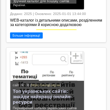
Зручний каталог для пошуку сайтів
України.
Додано: 2025 | Оновлено: 2025-01-01 13:44:00
WEB-каталог із детальними описами, розділенням
за категоріями й корисною додатковою
інформацією.
Перейти на сайт →
Більше інформації
сайт №: 38 (
https://ua-top.org.ua
)
Топ українських сайтів:
знайди найкращі онлайн-
ресурси
Перевірений каталог українських сайтів