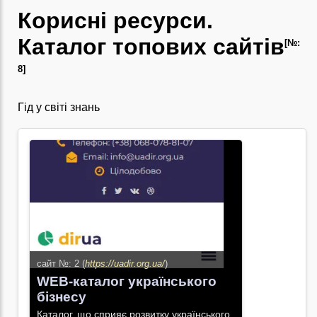
Корисні ресурси.
Каталог топових сайтів
[№:
8]
Гід у світі знань
сайт №: 2 (
https://uadir.org.ua/
)
WEB-каталог українського
бізнесу
Каталог, що сприяє розвитку українського