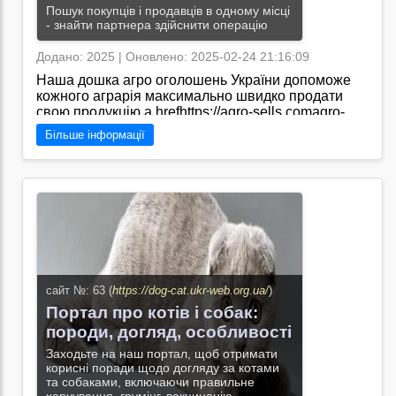
Пошук покупців і продавців в одному місці
- знайти партнера здійснити операцію
Додано: 2025 | Оновлено: 2025-02-24 21:16:09
Наша дошка агро оголошень України допоможе
кожного аграрія максимально швидко продати
свою продукцію.a hrefhttps://agro-sells.comagro-
Більше інформації
sells.com/a/
Перейти на сайт →
сайт №: 63 (
https://dog-cat.ukr-web.org.ua/
)
Портал про котів і собак:
породи, догляд, особливості
Заходьте на наш портал, щоб отримати
корисні поради щодо догляду за котами
та собаками, включаючи правильне