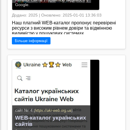
Каталог сайтів з гарантією видимості у
Google.
Додано: 2025 | Оновлено: 2025-01-01 13:36:03
Наш платний WEB-каталог пропонує перевірені
ресурси з високим рівнем довіри та відмінною
видимістю у пошукових системах.
Більше інформації
Перейти на сайт →
сайт №: 4 (
https://ukr-web.org.ua
)
WEB-каталог українських
сайтів