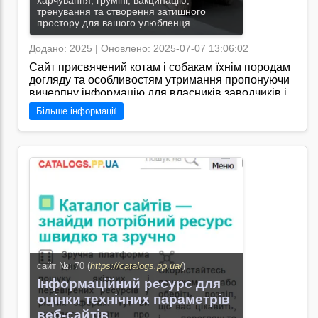
харчування, грумінг, вакцинацію,
тренування та створення затишного
простору для вашого улюбленця.
Додано: 2025 | Оновлено: 2025-07-07 13:06:02
Сайт присвячений котам і собакам їхнім породам
догляду та особливостям утримання пропонуючи
вичерпну інформацію для власників заводчиків і
любителів чотирилапих/Я знаю, що на сайті
Більше інформації
"https://dog-cat.ukr-web.org.ua/" можна знайти
корисні статті та поради про догляд за котами та
собаками, їхні породи та особливості змісту життя.
Перейти на сайт →
сайт №: 70 (
https://catalogs.pp.ua/
)
Інформаційний ресурс для
оцінки технічних параметрів
веб-сайтів