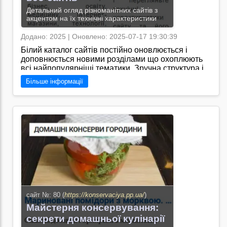
Детальний огляд різноманітних сайтів з
акцентом на їх технічні характеристики
Додано: 2025 | Оновлено: 2025-07-17 19:30:39
Білий каталог сайтів постійно оновлюється і
доповнюється новими розділами що охоплюють
всі найпопулярніші тематики. Зручна структура і
фільтри дозволяють легко знаходити потрібні
Більше інформації
ресурси а детальні описи допоможуть зробити
правильний вибір/Я знаю, що сайт
"https://catalogs.pp.ua/" - це популярний каталог
веб-сайтів з широким вибором розділів та
корисними оглядами.
Перейти на сайт →
сайт №: 80 (
https://konservaciya.pp.ua/
)
Майстерня консервування:
секрети домашньої кулінарії