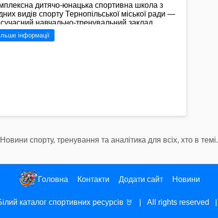
мплексна дитячо-юнацька спортивна школа з
дних видів спорту Тернопільської міської ради —
 сучасний навчально-тренувальний заклад
ворений на базі колишньої ДЮСШ «Буревісник».
ільше інформації
новний акцент у її діяльності зроблено на
звиток олімпійських водних видів спорту —
слування на байдарках і каное та вітрильного
орту які є профільними напрямками школи.
Перейти на сайт →
Новини спорту, тренування та аналітика для всіх, хто в темі.
Головна
Контакти
Додати сайт
Новини
Білий каталог спортивних ресурсів
🤘 | All rights reserved