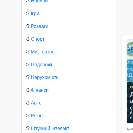
⛻
Новини
⛻
Ігри
⛻
Розваги
⛻
Спорт
⛻
Мистецтво
⛻
Подорожі
⛻
Нерухомість
с
⛻
Фінанси
⛻
Авто
С
б
⛻
Різне
я
⛻
Штучний інтелект
До