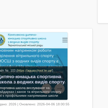
тра
про
зна
з н
На 
інф
мат
айт №: 103 (
https://aquaschool.te.ua/
)
Дитячо-юнацька спортивна
школа з водних видів спорту
портивна школа веслування на
айдарках і каное та вітрильного спорту
кі є профільними напрямками школи
дано: 2026 | Оновлено: 2026-04-06 18:00:55