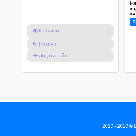
Ко
во
це
ст
Б
Ос
ро
📻 Контакти
ве
сп
💬 Новини
📢 Додати сайт
2010 - 2010
©