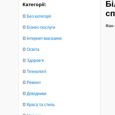
Бі
Категорії:
сп
⛻
Без категорії
Фан-
⛻
Бізнес-послуги
⛻
Інтернет-магазини
⛻
Освіта
⛻
Здоров'я
⛻
Технології
⛻
Ремонт
⛻
Довідники
⛻
Краса та стиль