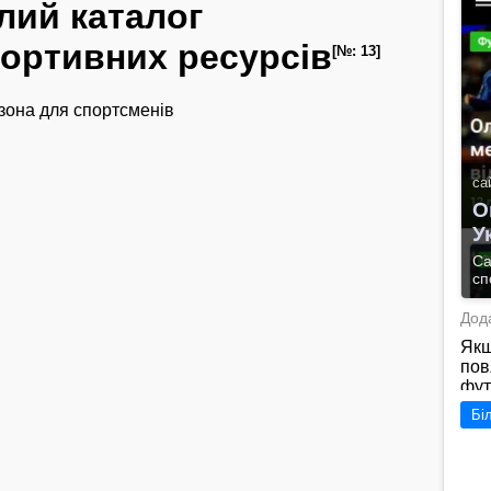
лий каталог
ортивних ресурсів
[№: 13]
зона для спортсменів
са
О
У
Са
сп
Дода
Якщ
пов
фут
про
Бі
осн
мак
інф
осн