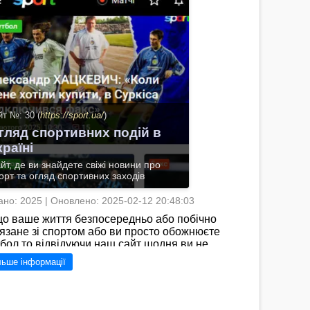
йт №: 30 (
https://sport.ua/
)
гляд спортивних подій в
країні
йт, де ви знайдете свіжі новини про
орт та огляд спортивних заходів
но: 2025 | Оновлено: 2025-02-12 20:48:03
о ваше життя безпосередньо або побічно
язане зі спортом або ви просто обожнюєте
бол то відвідуючи наш сайт щодня ви не
пустите жодної важливої новини спорту. Всі
льше інформації
овні матчі в чемпіонатах оновлюються щодня і
симально оперативно Тільки перевірена
ормація ніяких «жовтих» статей.Для усіх
овних матчів надається розклад склади команд