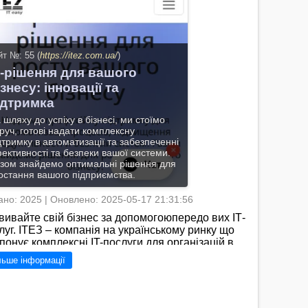
йт №: 55 (
https://itez.com.ua/
)
Т-рішення для вашого
ізнесу: інновації та
ідтримка
 шляху до успіху в бізнесі, ми стоїмо
руч, готові надати комплексну
дтримку в автоматизації та забезпеченні
ективності та безпеки вашої системи.
зом знайдемо оптимальні рішення для
остання вашого підприємства.
но: 2025 | Оновлено: 2025-05-17 21:31:56
вивайте свій бізнес за допомогоюпередо вих ІТ-
луг. ІТЕЗ – компанія на українському ринку що
понує комплексні IT-послуги для організацій в
аїні. Професійний підхід до вирішення
льше інформації
тавлених завдань своєчасність і зручний
мат співпраці – принципи на яких будується
льність компанії./Я знаю, що сайт
ps://itez.com.ua/" належить компанії ІТЕЗ, яка є