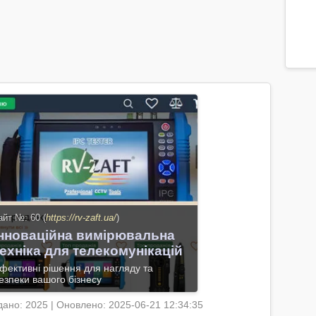
про
сай
пор
спі
П
айт №: 60 (
https://rv-zaft.ua/
)
Інноваційна вимірювальна
ехніка для телекомунікацій
фективні рішення для нагляду та
езпеки вашого бізнесу
дано: 2025 | Оновлено: 2025-06-21 12:34:35