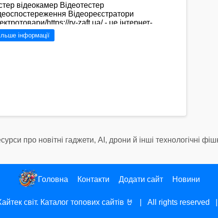
стер відеокамер Відеотестер
деоспостереження Відеореєстратори
ктротовари/https://rv-zaft.ua/ - це інтернет-
газин, який спеціалізується на професійному
ільше інформації
деоспостереженні і системах технічної безпеки.
т ви знайдете широкий вибір обладнання для
гляду, яке допоможе забезпечити безпеку вашого
иміщення чи бізнесу. Спеціалісти компанії готові
дати консультацію щодо вибору та використання
ладнання, а також забезпечити якісний сервіс та
дтримку.
Перейти на сайт →
сурси про новітні гаджети, AI, дрони й інші технологічні фіш
Головна
Контакти
Додати сайт
Новини
Хайтек світ. Каталог топових сайтів
🤘 | All rights reserved