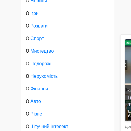
⛻
Новини
⛻
Ігри
⛻
Розваги
⛻
Спорт
⛻
Мистецтво
⛻
Подорожі
⛻
Нерухомість
⛻
Фінанси
с
⛻
Авто
т
Е
⛻
Різне
б
⛻
Штучний інтелект
До