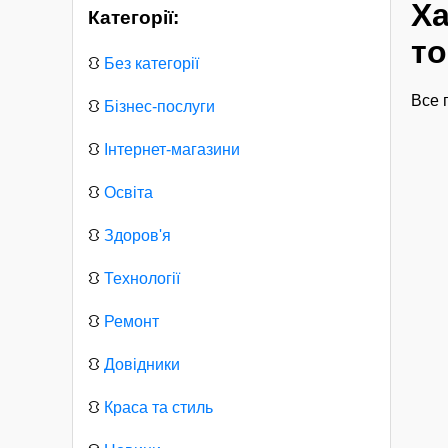
Ха
Категорії:
то
⛻
Без категорії
Все 
⛻
Бізнес-послуги
⛻
Інтернет-магазини
⛻
Освіта
⛻
Здоров'я
⛻
Технології
⛻
Ремонт
⛻
Довідники
⛻
Краса та стиль