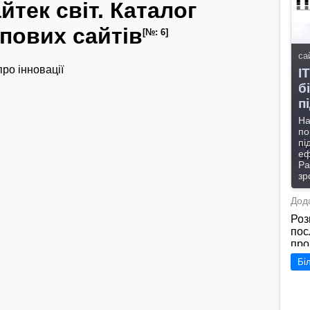
йтек світ. Каталог
пових сайтів
[№: 6]
са
про інновації
І
б
п
На
по
пі
еф
Ра
зр
Дода
Роз
пос
про
Укр
Бі
пос
фор
дія
"htt