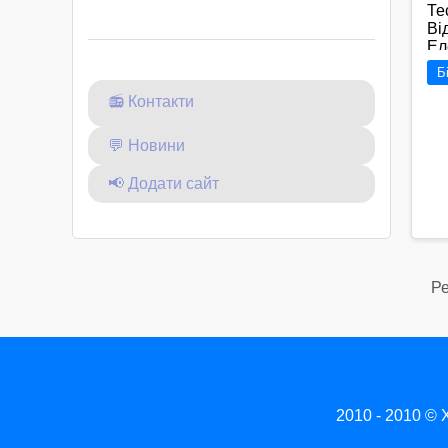
Те
Ві
Еле
ма
Б
ві
Ту
📻 Контакти
на
пр
💬 Новини
на
об
📢 Додати сайт
пі
Ре
2010 - 2010
©