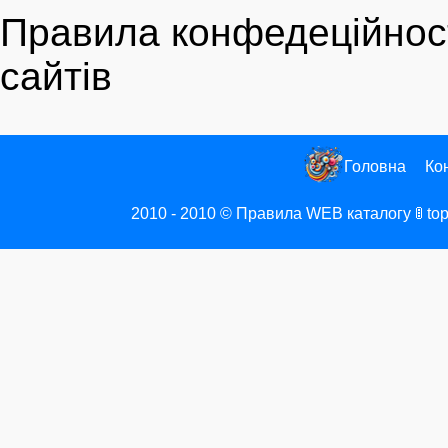
Правила конфедеційност
сайтів
Головна
Ко
2010 - 2010
©
Правила WEB каталогу 🚦 top